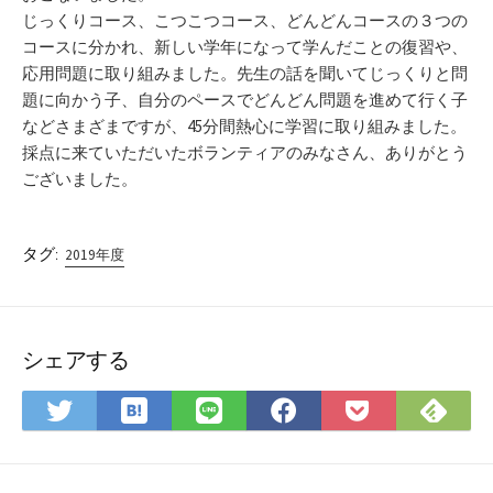
じっくりコース、こつこつコース、どんどんコースの３つの
コースに分かれ、新しい学年になって学んだことの復習や、
応用問題に取り組みました。先生の話を聞いてじっくりと問
題に向かう子、自分のペースでどんどん問題を進めて行く子
などさまざまですが、45分間熱心に学習に取り組みました。
採点に来ていただいたボランティアのみなさん、ありがとう
ございました。
タグ:
2019年度
シェアする
は
Fee
Twitter
LINE
Facebook
Pocket
て
で
で
で
で
に
な
購
シ
シ
シ
保
ブ
読
ェ
ェ
ェ
存