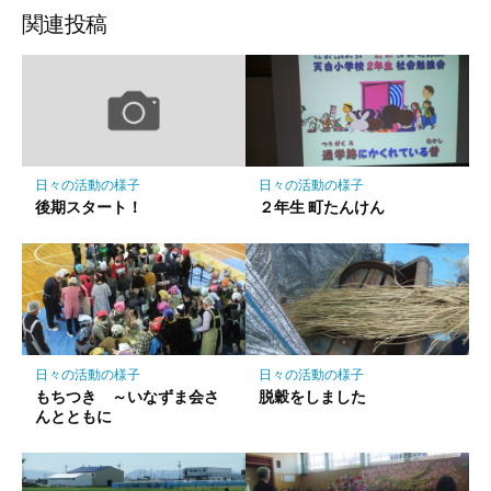
ッ
ア
ア
ア
関連投稿
ク
マ
ー
ク
に
保
日々の活動の様子
日々の活動の様子
存
後期スタート！
２年生 町たんけん
日々の活動の様子
日々の活動の様子
もちつき ～いなずま会さ
脱穀をしました
んとともに