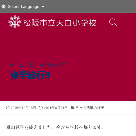
コ
ン
検
メ
索
ニ
テ
切
ュ
ン
り
ー
ツ
替
え
へ
ス
ホーム
>
日々の活動の様子
キ
修学旅行8
ッ
プ
公
最
カ
2019年10月18日
2021年8月24日
日々の活動の様子
開
終
テ
日
更
ゴ
新
リ
嵐山見学を終えました。今から学校へ帰ります。
日
ー