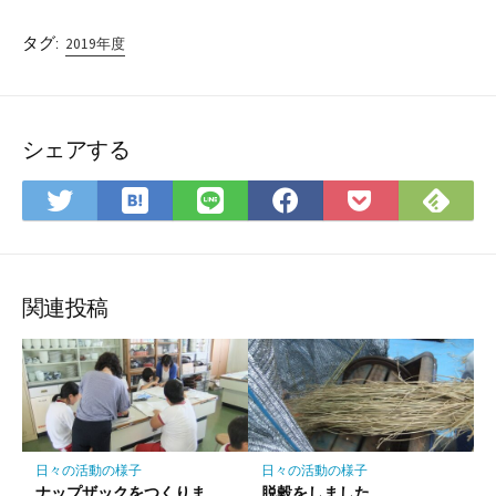
タグ:
2019年度
シェアする
は
Fee
Twitter
LINE
Facebook
Pocket
て
で
で
で
で
に
な
購
シ
シ
シ
保
ブ
読
ェ
ェ
ェ
存
ッ
ア
ア
ア
関連投稿
ク
マ
ー
ク
に
保
日々の活動の様子
日々の活動の様子
存
ナップザックをつくりま
脱穀をしました