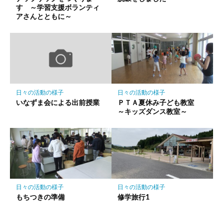
す ～学習支援ボランティ
アさんとともに～
日々の活動の様子
日々の活動の様子
いなずま会による出前授業
ＰＴＡ夏休み子ども教室
～キッズダンス教室～
日々の活動の様子
日々の活動の様子
もちつきの準備
修学旅行1