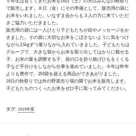
５年生は育ててきたお米を16日（土）の天白みんなの秋祭り
で販売します。８日（金）にその準備として、販売用の袋に
お米をいれました。いなずま会からも３人の方に来ていただ
きご協力いただきました。
販売用の袋には一人ひとり子どもたちが絵やメッセージをか
きました。その袋に大切なお米をこぼさないように気をつけ
ながら2.5kgずつ量りながら入れていきました。子どもたちは
グループで、大きな袋からお米を取り出してはかりに載せる
子、お米の量を調整する子、袋の口を折り曲げひもをくくる
子など手分けをしながら仕事を進めていました。今年は昨年
よりも豊作で、250袋を超える商品ができあがりました。
16日の秋祭りでは外の野菜売り場の隣でお米を販売します。
子どもたちのつくったお米をぜひ手に取ってみてください。
タグ:
2019年度