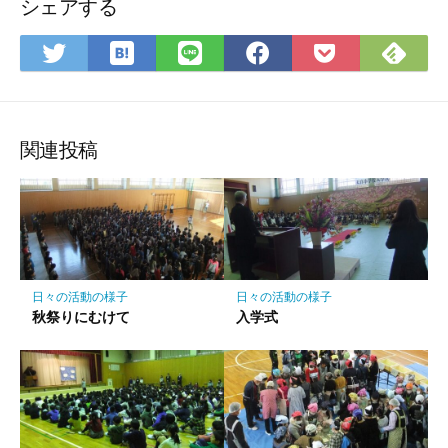
シェアする
は
Fee
Twitter
LINE
Facebook
Pocket
て
で
で
で
で
に
な
購
シ
シ
シ
保
ブ
読
ェ
ェ
ェ
存
ッ
ア
ア
ア
関連投稿
ク
マ
ー
ク
に
保
日々の活動の様子
日々の活動の様子
存
秋祭りにむけて
入学式