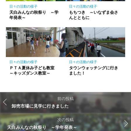
日々の活動の様子
日々の活動の様子
天白みんなの秋祭り ～学
もちつき ～いなずま会さ
年発表～
んとともに
日々の活動の様子
日々の活動の様子
ＰＴＡ夏休み子ども教室
タウンウォッチングに行き
～キッズダンス教室～
ました！
前の投稿
卸売市場に見学に行きました
次の投稿
天白みんなの秋祭り ～学年発表～