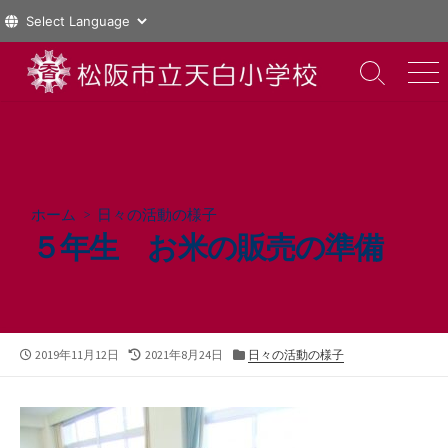
コ
ン
検
メ
索
ニ
テ
切
ュ
ン
り
ー
ツ
替
え
へ
ス
ホーム
>
日々の活動の様子
キ
５年生 お米の販売の準備
ッ
プ
公
最
カ
2019年11月12日
2021年8月24日
日々の活動の様子
開
終
テ
日
更
ゴ
新
リ
日
ー