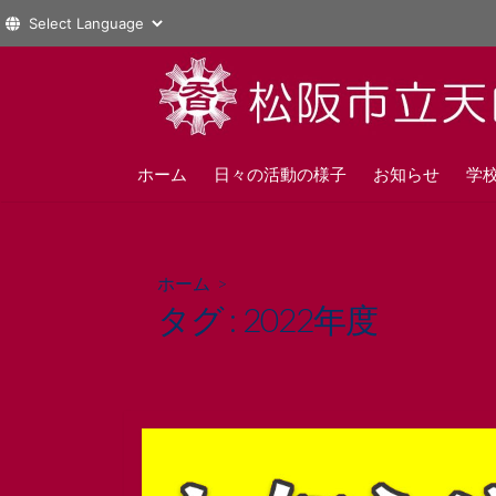
コ
ン
テ
ン
ツ
ホーム
日々の活動の様子
お知らせ
学
へ
ス
キ
ホーム
>
ッ
タグ :
2022年度
プ