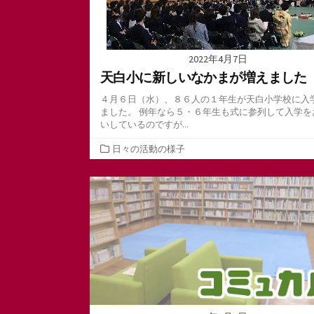
2022年4月7日
天白小に新しいなかまが増えました
４月６日（水）、８６人の１年生が天白小学校に入
ました。 例年なら５・６年生も式に参列して入学を
いしているのですが...
カ
日々の活動の様子
テ
ゴ
リ
ー