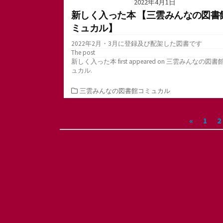
2022年4月1日
新しく入った本 【三雲みんなの図書
ミュカル】
2022年2月・3月に登録及び配架した図書です
The post
新しく入った本
first appeared on
三雲みんなの図書
ュカル
.
カ
三雲みんなの図書館コミュカル
テ
ゴ
投
«
1
2
リ
ー
稿
の
ペ
ー
ジ
送