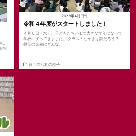
2022年4月7日
令和４年度がスタートしました！
４月６日（水）、子どもたちが１つ大きな学年になって
学校に戻ってきました。 クラスのなかまは誰だろう？
学し
担任の先生はどんな...
お祝
カ
日々の活動の様子
テ
ゴ
リ
ー