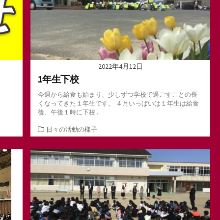
2022年4月12日
1年生下校
今週から給食も始まり、少しずつ学校で過ごすことの長
くなってきた１年生です。 ４月いっぱいは１年生は給食
後、午後１時に下校...
カ
日々の活動の様子
テ
ゴ
リ
ー