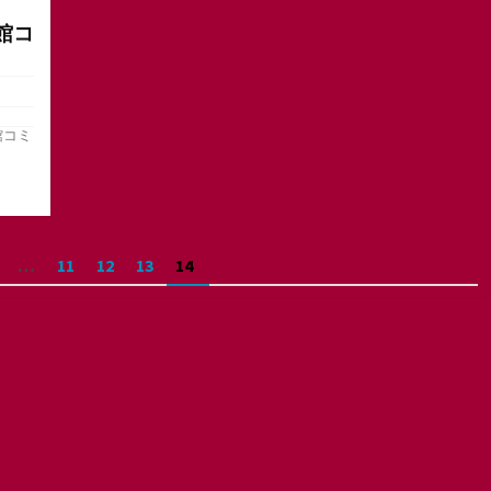
館コ
館コミ
…
11
12
13
14