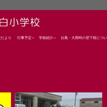
直近の行事予定
沿革
校だより
行事予定
学校紹介
台風・大雨時の登下校につ
年間行事計画
校歌
交通アクセス