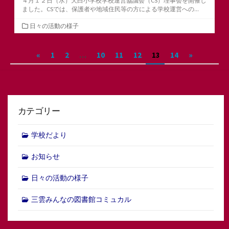
４月１２日（水）天白小学校学校運営協議会（CS）理事会を開催し
ました。CSでは、保護者や地域住民等の方による学校運営への...
カ
日々の活動の様子
テ
ゴ
投
«
1
2
…
10
11
12
13
14
»
リ
ー
稿
の
ペ
カテゴリー
ー
ジ
学校だより
送
お知らせ
り
日々の活動の様子
三雲みんなの図書館コミュカル