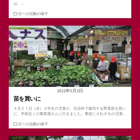
は、...
カ
日々の活動の様子
テ
ゴ
リ
ー
2022年5月2日
苗を買いに
４月２７日（水）２年生の児童が、生活科で栽培する野菜苗を買い
に、学校近くの農業屋さんに行きました。事前にそれぞ れの児童...
カ
日々の活動の様子
テ
ゴ