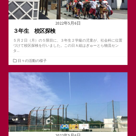
2022年5月6日
３年生 校区探検
５月２日（月）の５限目に、３年生２学級の児童が、社会科に位置
づけて校区探検を行いました。この日Ａ組はぎゅーとら物流セン
タ...
カ
日々の活動の様子
テ
ゴ
リ
ー
2022年5月6日