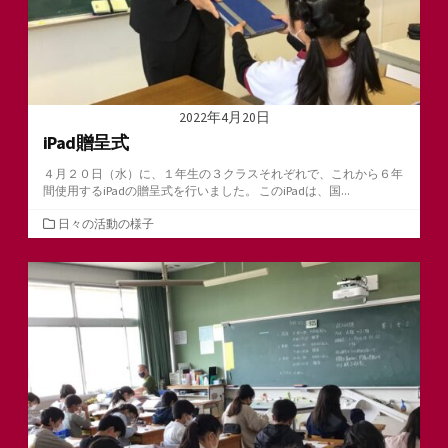
2022年4月20日
iPad贈呈式
４月２０日（水）に、１年生の３クラスそれぞれで、これから６年
間使用するiPadの贈呈式を行いました。 このiPadは、国...
カ
日々の活動の様子
テ
ゴ
リ
ー