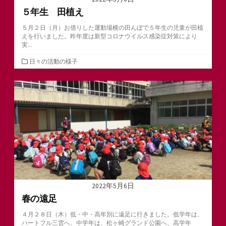
５年生 田植え
５月２日（月）お借りした運動場横の田んぼで５年生の児童が田植
えを行いました。昨年度は新型コロナウイルス感染症対策により
実...
カ
日々の活動の様子
テ
ゴ
リ
ー
2022年5月6日
春の遠足
４月２８日（木）低・中・高年別に遠足に行きました。低学年は、
ハートフル三雲へ、中学年は、松ヶ崎グランド公園へ、高学年