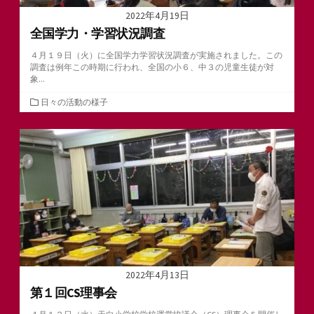
2022年4月19日
全国学力・学習状況調査
４月１９日（火）に全国学力学習状況調査が実施されました。この
調査は例年この時期に行われ、全国の小６、中３の児童生徒が対
象...
カ
日々の活動の様子
テ
ゴ
リ
ー
2022年4月13日
第１回CS理事会