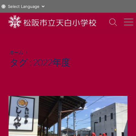
コ
ン
検
メ
索
ニ
テ
切
ュ
ン
り
ー
ツ
替
ホーム
>
え
へ
タグ :
2022年度
ス
キ
ッ
プ