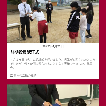
リ
ー
2022年4月26日
前期役員認証式
４月２６日（火）に認証式を行いました。天気が心配されたところ
でしたが、何とか雨に降られることもなく実施できました。児童
会...
カ
日々の活動の様子
テ
ゴ
リ
ー