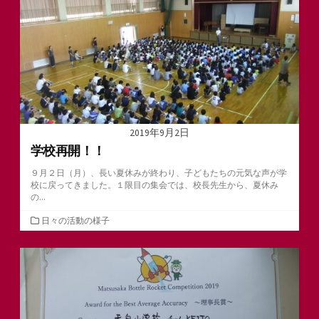
ー
2019年9月2日
学校再開！！
９月２日（月）、長い夏休みが終わり、子どもたちの元気な声が学
校に戻ってきました。１限目の集会では、校長先生から、夏休み
の...
カ
日々の活動の様子
テ
ゴ
リ
ー