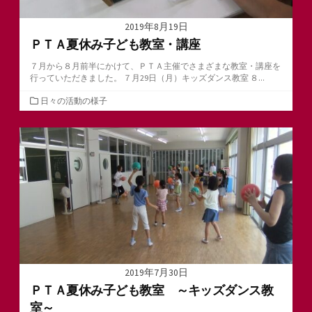
2019年8月19日
ＰＴＡ夏休み子ども教室・講座
７月から８月前半にかけて、ＰＴＡ主催でさまざまな教室・講座を
行っていただきました。 ７月29日（月）キッズダンス教室 ８...
カ
日々の活動の様子
テ
ゴ
リ
ー
2019年7月30日
ＰＴＡ夏休み子ども教室 ～キッズダンス教
室～