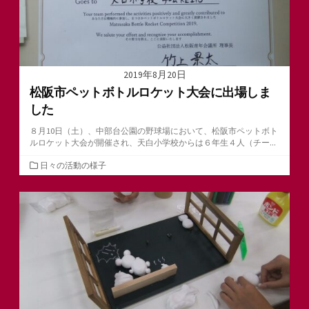
2019年8月20日
松阪市ペットボトルロケット大会に出場しま
した
８月10日（土）、中部台公園の野球場において、松阪市ペットボト
ルロケット大会が開催され、天白小学校からは６年生４人（チー...
カ
日々の活動の様子
テ
ゴ
リ
ー