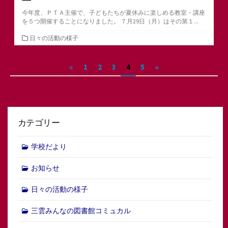
今年度、ＰＴＡ主催で、子どもたちが夏休みに楽しめる教室・講座
を５つ開催することになりました。 ７月29日（月）はその第１...
カ
日々の活動の様子
テ
ゴ
投
«
1
2
3
4
5
»
リ
ー
稿
の
ペ
カテゴリー
ー
ジ
学校だより
送
お知らせ
り
日々の活動の様子
三雲みんなの図書館コミュカル