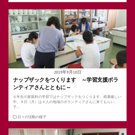
テ
ゴ
リ
ー
2019年9月10日
ナップザックをつくります ～学習支援ボラ
ンティアさんとともに～
６年生の家庭科の学習ではナップザックをつくります。残暑厳しい
中、９日（月）は４人の地域のボランティアさんに来てもらい、
子...
カ
日々の活動の様子
テ
ゴ
リ