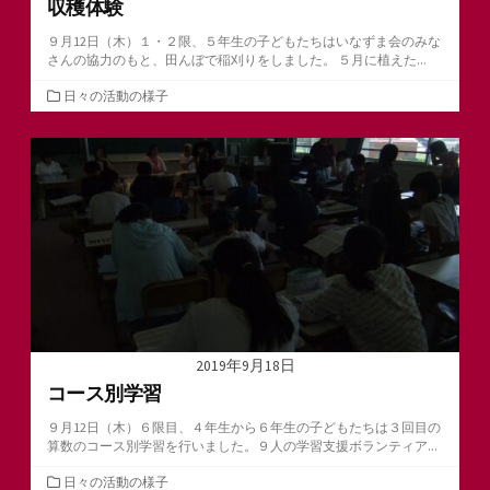
収穫体験
９月12日（木）１・２限、５年生の子どもたちはいなずま会のみな
さんの協力のもと、田んぼで稲刈りをしました。 ５月に植えた...
カ
日々の活動の様子
テ
ゴ
リ
ー
2019年9月18日
コース別学習
９月12日（木）６限目、４年生から６年生の子どもたちは３回目の
算数のコース別学習を行いました。９人の学習支援ボランティア...
カ
日々の活動の様子