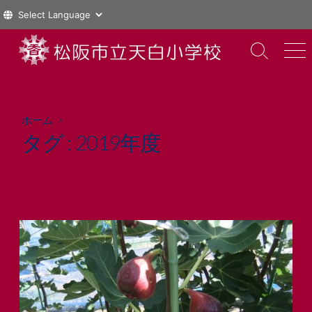
コ
ン
検
メ
索
ニ
テ
切
ュ
ン
り
ー
ツ
替
ホーム
>
え
へ
タグ :
2019年度
ス
キ
ッ
プ