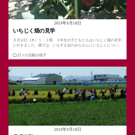
2019年9月18日
いちじく畑の見学
９月12日（木）１・２限、３年生の子どもたちはいちじく畑の見学
に行きました。畑では、いなずま会のみなさんにいちじくについ...
カ
日々の活動の様子
テ
ゴ
リ
ー
2019年9月18日