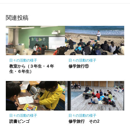
な
購
シ
シ
シ
保
ブ
読
ェ
ェ
ェ
存
ッ
ア
ア
ア
関連投稿
ク
マ
ー
ク
に
保
日々の活動の様子
日々の活動の様子
存
教室から（３年生・４年
修学旅行⑪
生・６年生）
日々の活動の様子
日々の活動の様子
読書ビンゴ
修学旅行 その2