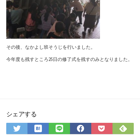
その後、なかよし班そうじを行いました。
今年度も残すところ25日の修了式を残すのみとなりました。
シェアする
は
Fee
Twitter
LINE
Facebook
Pocket
て
で
で
で
で
に