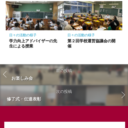
日々の活動の様子
日々の活動の様子
学力向上アドバイザーの先
第２回学校運営協議会の開
生による授業
催
前の投稿
お楽しみ会
次の投稿
修了式・伝達表彰