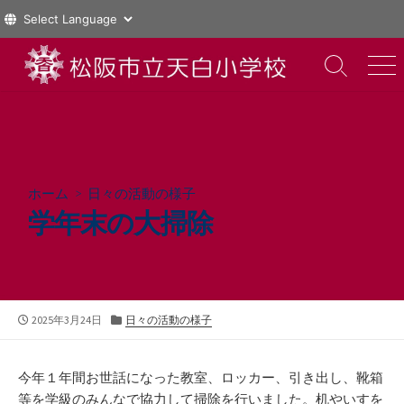
コ
ン
検
メ
索
ニ
テ
切
ュ
ン
り
ー
ツ
替
え
へ
ス
ホーム
>
日々の活動の様子
キ
学年末の大掃除
ッ
プ
公
カ
2025年3月24日
日々の活動の様子
開
テ
日
ゴ
リ
今年１年間お世話になった教室、ロッカー、引き出し、靴箱
ー
等を学級のみんなで協力して掃除を行いました。机やいすを