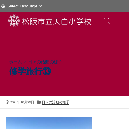
コ
ン
検
メ
索
ニ
テ
切
ュ
ン
り
ー
ツ
替
え
へ
ス
ホーム
>
日々の活動の様子
キ
修学旅行⑬
ッ
プ
公
カ
2021年10月29日
日々の活動の様子
開
テ
日
ゴ
リ
ー