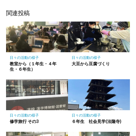
ブ
読
ェ
ェ
ェ
存
ッ
ア
ア
ア
関連投稿
ク
マ
ー
ク
に
保
日々の活動の様子
日々の活動の様子
存
教室から（１年生・４年
大豆から豆腐づくり
生・６年生）
日々の活動の様子
日々の活動の様子
修学旅行 その3
６年生 社会見学(法隆寺)