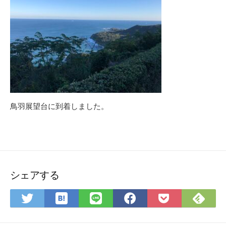
鳥羽展望台に到着しました。
シェアする
は
Fee
Twitter
LINE
Facebook
Pocket
て
で
で
で
で
に
な
購
シ
シ
シ
保