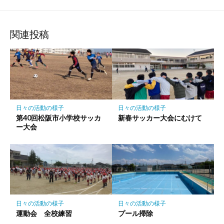
な
購
シ
シ
シ
保
ブ
読
ェ
ェ
ェ
存
ッ
ア
ア
ア
関連投稿
ク
マ
ー
ク
に
保
日々の活動の様子
日々の活動の様子
存
第40回松阪市小学校サッカ
新春サッカー大会にむけて
ー大会
日々の活動の様子
日々の活動の様子
運動会 全校練習
プール掃除