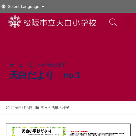
コ
ン
検
メ
索
ニ
テ
切
ュ
ン
り
ー
ツ
替
え
へ
ス
ホーム
>
日々の活動の様子
キ
天白だより no.1
ッ
プ
公
カ
2026年6月3日
日々の活動の様子
開
テ
日
ゴ
リ
ー