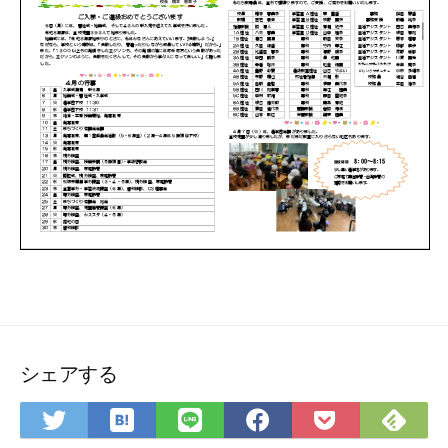
シェアする
は
Fee
Twitter
LINE
Facebook
Pocket
て
で
で
で
で
に