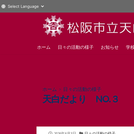
コ
ン
テ
ン
ツ
ホーム
日々の活動の様子
お知らせ
学
へ
ス
キ
ッ
プ
ホーム
>
日々の活動の様子
天白だより NO.３
公
カ
2026年6月3日
日々の活動の様子