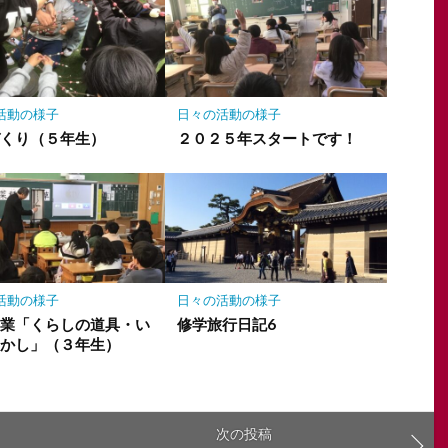
活動の様子
日々の活動の様子
づくり（５年生）
２０２５年スタートです！
活動の様子
日々の活動の様子
授業「くらしの道具・い
修学旅行日記6
むかし」（３年生）
次の投稿