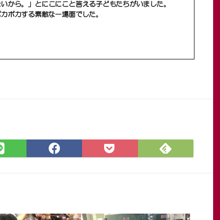
Feedly
LINE
Facebook
Pocket
で
で
で
に
購
シ
シ
保
読
ェ
ェ
存
ア
ア