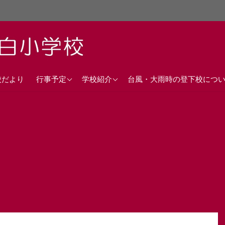
直近の行事予定
沿革
校だより
行事予定
学校紹介
台風・大雨時の登下校につ
年間行事計画
校歌
交通アクセス