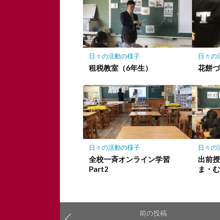
ー
ク
に
保
存
日々の活動の様子
日々の
租税教室（6年生）
花餅
日々の活動の様子
日々の
全校一斉オンライン学習
出前
Part2
ま・
前の投稿