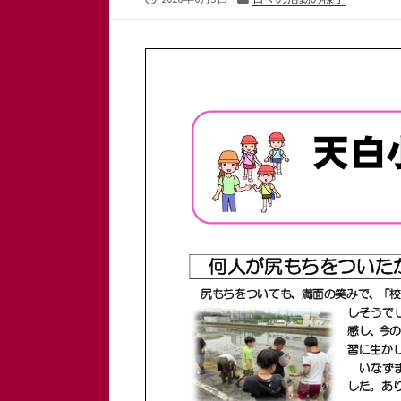
開
テ
日
ゴ
リ
ー