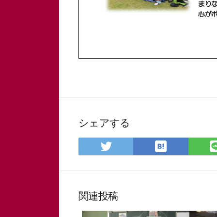
シェアする
は
Twitter
て
で
な
シ
ブ
ェ
ッ
ア
関連投稿
ク
マ