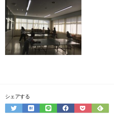
シェアする
は
Fee
Twitter
LINE
Facebook
Pocket
て
で