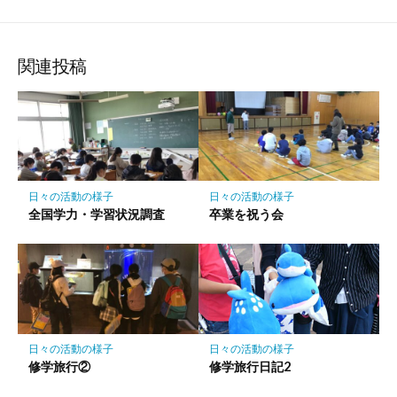
で
で
で
に
な
購
シ
シ
シ
保
ブ
読
ェ
ェ
ェ
存
ッ
ア
ア
ア
関連投稿
ク
マ
ー
ク
に
保
日々の活動の様子
日々の活動の様子
存
全国学力・学習状況調査
卒業を祝う会
日々の活動の様子
日々の活動の様子
修学旅行②
修学旅行日記2