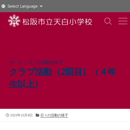
コ
ン
検
メ
索
ニ
テ
切
ュ
ン
り
ー
ツ
替
え
へ
ス
ホーム
>
日々の活動の様子
キ
クラブ活動（2回目）（４年
ッ
プ
生以上）
公
カ
2025年10月8日
日々の活動の様子
開
テ
日
ゴ