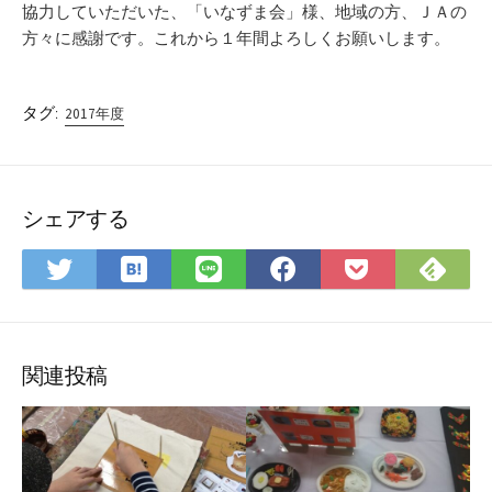
協力していただいた、「いなずま会」様、地域の方、ＪＡの
方々に感謝です。これから１年間よろしくお願いします。
タグ:
2017年度
シェアする
は
Fee
Twitter
LINE
Facebook
Pocket
て
で
で
で
で
に
な
購
シ
シ
シ
保
ブ
読
ェ
ェ
ェ
存
ッ
ア
ア
ア
関連投稿
ク
マ
ー
ク