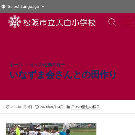
コ
ン
検
メ
索
ニ
テ
切
ュ
ン
り
ー
ツ
替
え
へ
ス
ホーム
>
日々の活動の様子
キ
いなずま会さんとの田作り
ッ
プ
公
最
カ
2017年5月9日
2021年8月24日
日々の活動の様子
開
終
テ
日
更
ゴ
新
リ
日
ー