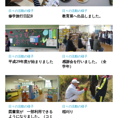
に
保
日々の活動の様子
日々の活動の様子
存
修学旅行日記8
教育展へ出品しました。
日々の活動の様子
日々の活動の様子
平成29年度が始まりました
感謝会を行いました。（全
学年）
日々の活動の様子
日々の活動の様子
図書室が 一部利用できる
稲刈り
ようになりました。（コミ