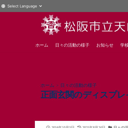
コ
ン
テ
ン
ツ
ホーム
日々の活動の様子
お知らせ
学
へ
ス
キ
ッ
プ
ホーム
>
日々の活動の様子
正面玄関のディスプレ
公
最
カ
2016年10月3日
2021年8月24日
日々の