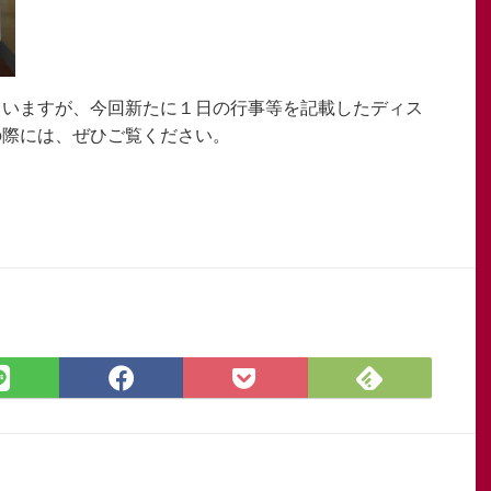
ていますが、今回新たに１日の行事等を記載したディス
の際には、ぜひご覧ください。
Feedly
LINE
Facebook
Pocket
で
で
で
に
購
シ
シ
保
読
ェ
ェ
存
ア
ア