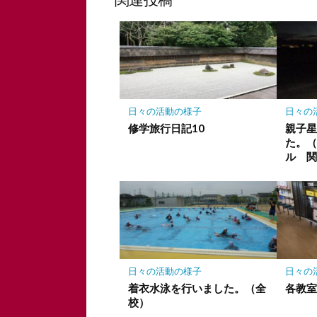
ク
マ
ー
ク
に
保
存
日々の活動の様子
日々の
修学旅行日記10
親子
た。（
ル 
日々の活動の様子
日々の
着衣水泳を行いました。（全
各教
校）