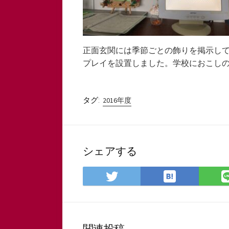
正面玄関には季節ごとの飾りを掲示し
プレイを設置しました。学校におこし
タグ:
2016年度
シェアする
は
Twitter
て
で
な
シ
ブ
ェ
ッ
ア
関連投稿