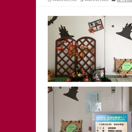
開
終
テ
日
更
ゴ
新
リ
日
ー