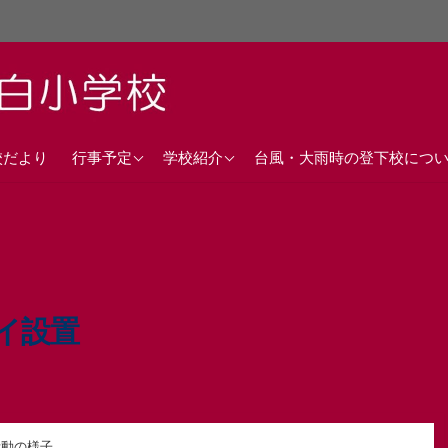
直近の行事予定
沿革
校だより
行事予定
学校紹介
台風・大雨時の登下校につ
年間行事計画
校歌
交通アクセス
イ設置
活動の様子