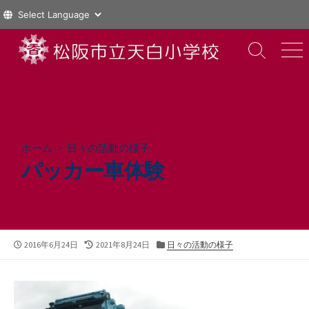
コ
ン
検
メ
索
ニ
テ
切
ュ
ン
り
ー
ツ
替
え
へ
ス
ホーム
>
日々の活動の様子
キ
パッカー車体験
ッ
プ
公
最
カ
2016年6月24日
2021年8月24日
日々の活動の様子
開
終
テ
日
更
ゴ
新
リ
日
ー