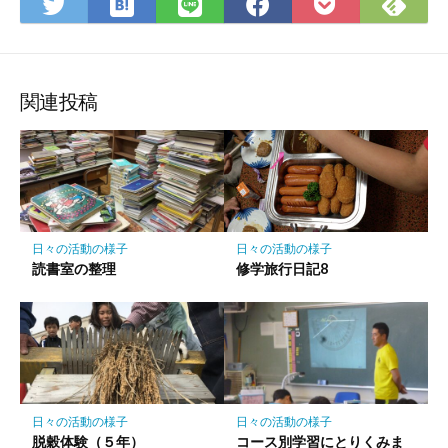
は
Fee
Twitter
LINE
Facebook
Pocket
て
で
で
で
で
に
な
購
シ
シ
シ
保
ブ
読
ェ
ェ
ェ
存
ッ
ア
ア
ア
関連投稿
ク
マ
ー
ク
に
保
日々の活動の様子
日々の活動の様子
存
読書室の整理
修学旅行日記8
日々の活動の様子
日々の活動の様子
脱穀体験（５年）
コース別学習にとりくみま