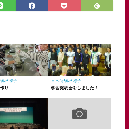
Feedly
LINE
Facebook
Pocket
で
で
で
に
購
シ
シ
保
読
ェ
ェ
存
ア
ア
活動の様子
日々の活動の様子
ふ作り
学習発表会をしました！