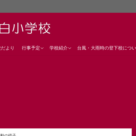
直近の行事予定
沿革
校だより
行事予定
学校紹介
台風・大雨時の登下校につ
年間行事計画
校歌
交通アクセス
活動の様子