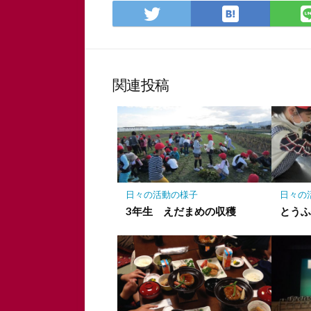
は
Twitter
て
で
な
シ
ブ
ェ
ッ
ア
関連投稿
ク
マ
ー
ク
に
保
存
日々の活動の様子
日々の
3年生 えだまめの収穫
とう