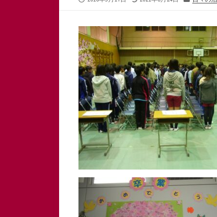
開
終
テ
日
更
ゴ
新
リ
日
ー