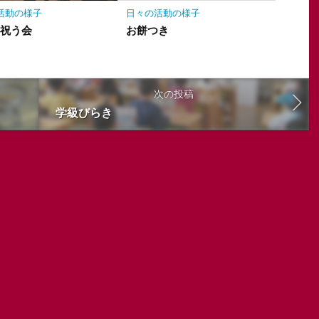
活動の様子
日々の活動の様子
を祝う会
お餅つき
次の投稿
学級びらき