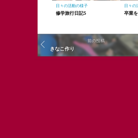
日々の活動の様子
日々の
修学旅行日記5
卒業
前の投稿
きなこ作り