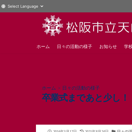
コ
ン
テ
ン
ツ
ホーム
日々の活動の様子
お知らせ
学
へ
ス
キ
ッ
プ
ホーム
>
日々の活動の様子
卒業式まであと少し！
公
最
カ
2016年3月17日
2021年8月24日
日々の