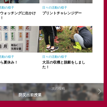
活動の様子
日々の活動の様子
ンウォッチングに出かけ
プリントチャレンジデー
た！
活動の様子
日々の活動の様子
から夏休み！
大豆の収穫と脱穀をしまし
た！
次の投稿
防災出前授業