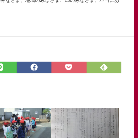
Feedly
LINE
Facebook
Pocket
で
で
で
に
購
シ
シ
保
読
ェ
ェ
存
ア
ア