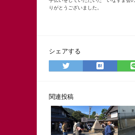
りがとうございました。
シェアする
は
Twitter
て
で
な
シ
ブ
ェ
ッ
ア
関連投稿
ク
マ
ー
ク
に