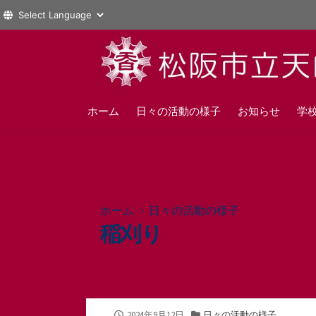
コ
ン
テ
ン
ツ
ホーム
日々の活動の様子
お知らせ
学
へ
ス
キ
ッ
プ
ホーム
>
日々の活動の様子
稲刈り
公
カ
2024年9月12日
日々の活動の様子