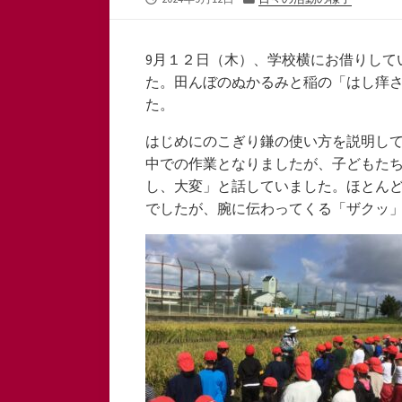
開
テ
日
ゴ
リ
9月１２日（木）、学校横にお借りして
ー
た。田んぼのぬかるみと稲の「はし痒
た。
はじめにのこぎり鎌の使い方を説明し
中での作業となりましたが、子どもた
し、大変」と話していました。ほとん
でしたが、腕に伝わってくる「ザクッ