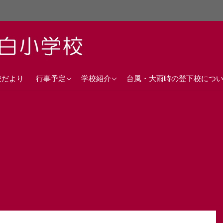
直近の行事予定
沿革
校だより
行事予定
学校紹介
台風・大雨時の登下校につ
年間行事計画
校歌
交通アクセス