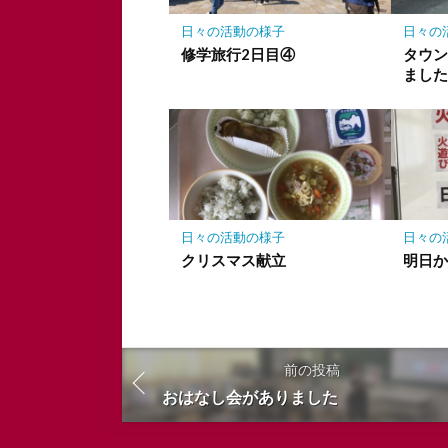
保
存
日々の活動の様子
日々の
修学旅行2日目④
タウ
まし
日々の活動の様子
日々の
クリスマス献立
明日
前の投稿
おはなし会がありました