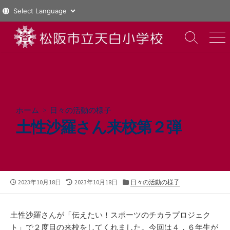
コ
ン
検
メ
索
ニ
テ
切
ュ
ン
り
ー
ツ
替
え
へ
ス
ホーム
>
日々の活動の様子
キ
土性沙羅さん来校第２弾
ッ
プ
公
最
カ
2023年10月18日
2023年10月18日
日々の活動の様子
開
終
テ
日
更
ゴ
新
リ
土性沙羅さんが「伝えたい！スポーツのチカラプロジェク
日
ー
ト」で２度目の来校をしてくれました。今回は４，６年生が