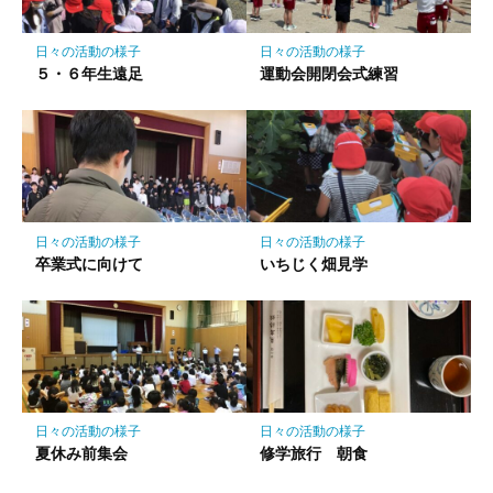
に
保
日々の活動の様子
日々の活動の様子
存
５・６年生遠足
運動会開閉会式練習
日々の活動の様子
日々の活動の様子
卒業式に向けて
いちじく畑見学
日々の活動の様子
日々の活動の様子
夏休み前集会
修学旅行 朝食