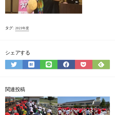
タグ:
2023年度
シェアする
は
Fee
Twitter
LINE
Facebook
Pocket
て
で
で
で
で
に
な
購
シ
シ
シ
保
ブ
読
ェ
ェ
ェ
存
ッ
ア
ア
ア
関連投稿
ク
マ
ー
ク