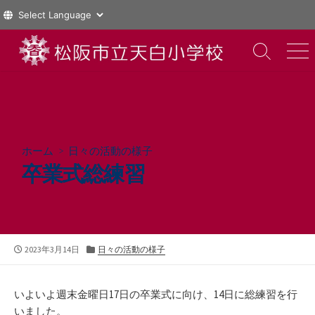
コ
ン
検
メ
索
ニ
テ
切
ュ
ン
り
ー
ツ
替
え
へ
ス
ホーム
>
日々の活動の様子
キ
卒業式総練習
ッ
プ
公
カ
2023年3月14日
日々の活動の様子
開
テ
日
ゴ
リ
いよいよ週末金曜日17日の卒業式に向け、14日に総練習を行
ー
いました。