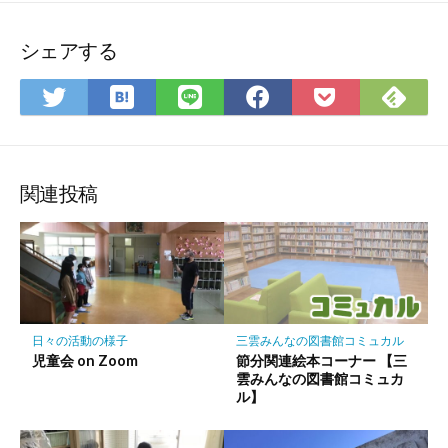
シェアする
は
Fee
Twitter
LINE
Facebook
Pocket
て
で
で
で
で
に
な
購
シ
シ
シ
保
ブ
読
ェ
ェ
ェ
存
ッ
ア
ア
ア
関連投稿
ク
マ
ー
ク
に
保
三雲みんなの図書館コミュカル
日々の活動の様子
存
節分関連絵本コーナー 【三
児童会 on Zoom
雲みんなの図書館コミュカ
ル】