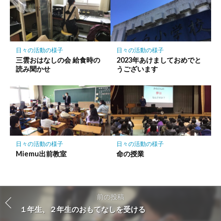
日々の活動の様子
日々の活動の様子
三雲おはなしの会 給食時の
2023年あけましておめでと
読み聞かせ
うございます
日々の活動の様子
日々の活動の様子
Miemu出前教室
命の授業
前の投稿
１年生、２年生のおもてなしを受ける