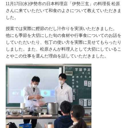
リ
11月17日(水)伊勢市の日本料理店「伊勢三玄」の料理長 松原
ー
さんに来ていただいて和食のよさについて教えていただきま
した。
授業では実際に鰹節のだし汁作りを実演いただきました。
他にも季節を大切にした旬の食材や行事食についてのお話を
していただいたり、包丁の使い方を実際に見せてもらったり
しました。また、松原さんが料理人として大切にしているこ
とやこの仕事を選んだ理由を話していただきました。