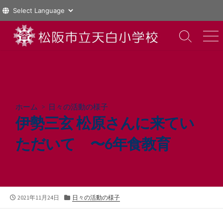
コ
ン
検
メ
索
ニ
テ
切
ュ
ン
り
ー
ツ
替
え
へ
ス
ホーム
>
日々の活動の様子
キ
伊勢三玄 松原さんに来てい
ッ
プ
ただいて 〜6年食教育
公
カ
2021年11月24日
日々の活動の様子
開
テ
日
ゴ