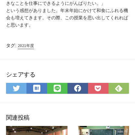
きなことを仕事にできるようにがんばりたい。」
という感想がありました。年末年始にかけて和食にふれる機
会も増えてきます。その際、この授業を思い出してくれれば
と思います。
タグ:
2021年度
シェアする
は
Fee
Twitter
LINE
Facebook
Pocket
て
で
で
で
で
に
な
購
シ
シ
シ
保
ブ
読
ェ
ェ
ェ
存
ッ
ア
ア
ア
関連投稿
ク
マ