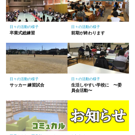
ー
ク
に
保
日々の活動の様子
日々の活動の様子
存
卒業式総練習
前期が終わります
日々の活動の様子
日々の活動の様子
サッカー 練習試合
生活しやすい学校に 〜委
員会活動〜