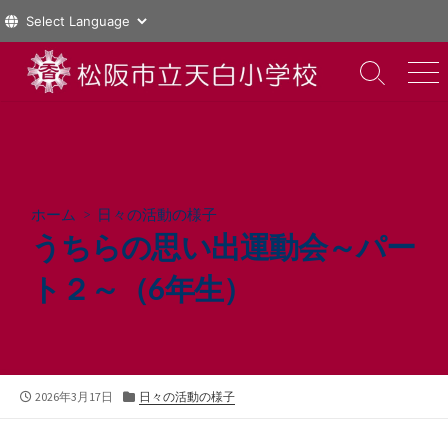
コ
ン
検
メ
索
ニ
テ
切
ュ
ン
り
ー
ツ
替
え
へ
ス
ホーム
>
日々の活動の様子
キ
うちらの思い出運動会～パー
ッ
プ
ト２～（6年生）
公
カ
2026年3月17日
日々の活動の様子
開
テ
日
ゴ