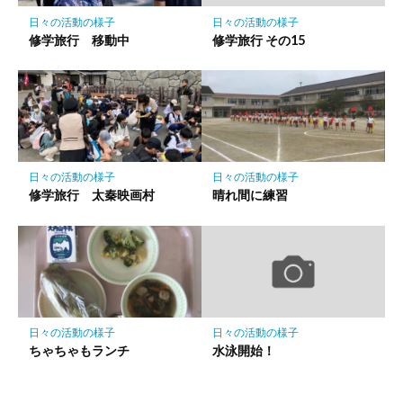
保
日々の活動の様子
日々の活動の様子
存
修学旅行 移動中
修学旅行 その15
日々の活動の様子
日々の活動の様子
修学旅行 太秦映画村
晴れ間に練習
日々の活動の様子
日々の活動の様子
ちゃちゃもランチ
水泳開始！