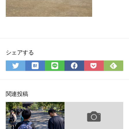
シェアする
は
Fee
Twitter
LINE
Facebook
Pocket
て
で
で
で
で
に
な
購
シ
シ
シ
保
ブ
読
ェ
ェ
ェ
存
ッ
ア
ア
ア
関連投稿
ク
マ
ー
ク
に