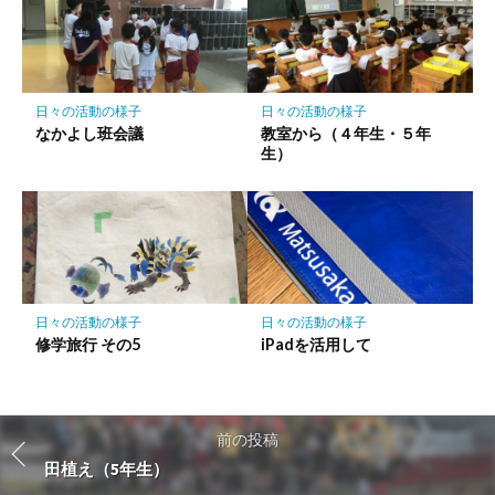
日々の活動の様子
日々の活動の様子
なかよし班会議
教室から（４年生・５年
生）
日々の活動の様子
日々の活動の様子
修学旅行 その5
iPadを活用して
前の投稿
田植え（5年生）