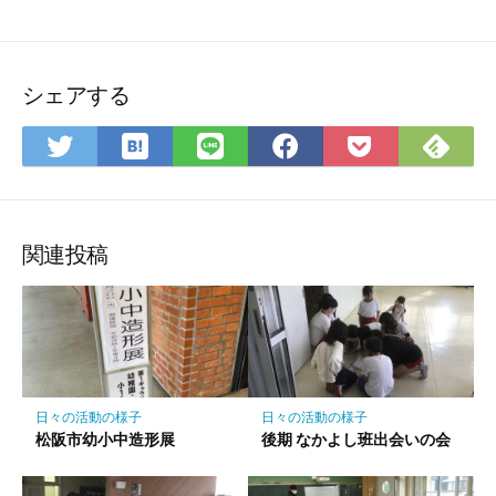
シェアする
は
Fee
Twitter
LINE
Facebook
Pocket
て
で
で
で
で
に
な
購
シ
シ
シ
保
ブ
読
ェ
ェ
ェ
存
ッ
ア
ア
ア
関連投稿
ク
マ
ー
ク
に
保
日々の活動の様子
日々の活動の様子
存
松阪市幼小中造形展
後期 なかよし班出会いの会