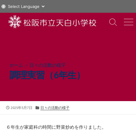
コ
ン
検
メ
索
ニ
テ
切
ュ
ン
り
ー
ツ
替
え
へ
ス
ホーム
>
日々の活動の様子
キ
調理実習（6年生）
ッ
プ
公
カ
2025年5月7日
日々の活動の様子
開
テ
日
ゴ
リ
６年生が家庭科の時間に野菜炒めを作りました。
ー