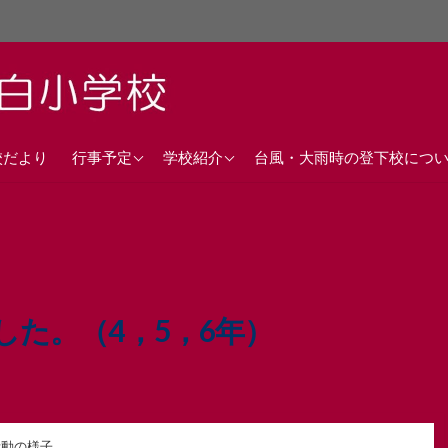
直近の行事予定
沿革
校だより
行事予定
学校紹介
台風・大雨時の登下校につ
年間行事計画
校歌
交通アクセス
た。（4，5，6年）
活動の様子