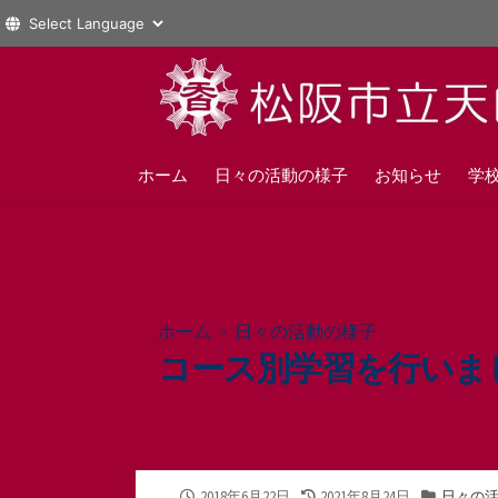
コ
ン
テ
ン
ツ
ホーム
日々の活動の様子
お知らせ
学
へ
ス
キ
ッ
プ
ホーム
>
日々の活動の様子
コース別学習を行いまし
公
最
カ
2018年6月22日
2021年8月24日
日々の