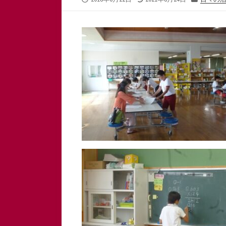
開
終
テ
日
更
ゴ
新
リ
日
ー