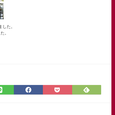
ました。
した。
Feedly
LINE
Facebook
Pocket
で
で
で
に
購
シ
シ
保
読
ェ
ェ
存
ア
ア