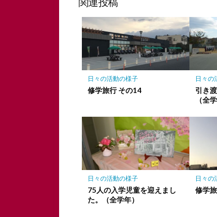
関連投稿
ク
マ
ー
ク
に
保
存
日々の活動の様子
日々の
修学旅行 その14
引き
（全
日々の活動の様子
日々の
75人の入学児童を迎えまし
修学旅
た。（全学年）