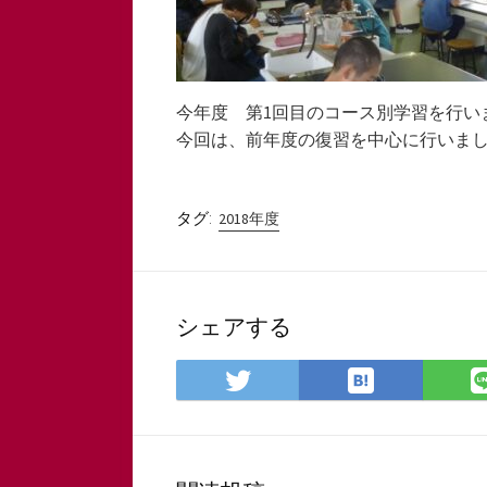
今年度 第1回目のコース別学習を行い
今回は、前年度の復習を中心に行いま
タグ:
2018年度
シェアする
は
Twitter
て
で
な
シ
ブ
ェ
ッ
ア