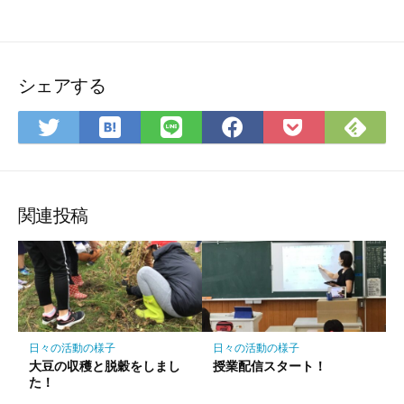
シェアする
は
Fee
Twitter
LINE
Facebook
Pocket
て
で
で
で
で
に
な
購
シ
シ
シ
保
ブ
読
ェ
ェ
ェ
存
ッ
ア
ア
ア
関連投稿
ク
マ
ー
ク
に
保
日々の活動の様子
日々の活動の様子
存
大豆の収穫と脱穀をしまし
授業配信スタート！
た！