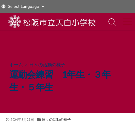
コ
ン
検
メ
索
ニ
テ
切
ュ
ン
り
ー
ツ
替
え
へ
ス
ホーム
>
日々の活動の様子
キ
運動会練習 1年生・３年
ッ
プ
生・５年生
公
カ
2024年5月21日
日々の活動の様子
開
テ
日
ゴ