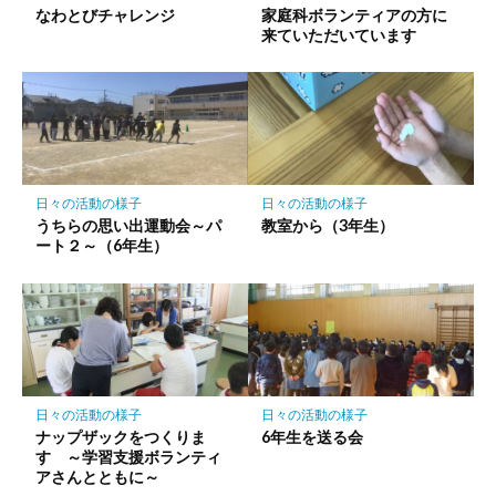
存
なわとびチャレンジ
家庭科ボランティアの方に
来ていただいています
日々の活動の様子
日々の活動の様子
うちらの思い出運動会～パ
教室から（3年生）
ート２～（6年生）
日々の活動の様子
日々の活動の様子
ナップザックをつくりま
6年生を送る会
す ～学習支援ボランティ
アさんとともに～