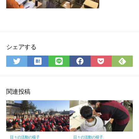
シェアする
は
Fee
Twitter
LINE
Facebook
Pocket
て
で
で
で
で
に
な
購
シ
シ
シ
保
ブ
読
ェ
ェ
ェ
存
ッ
ア
ア
ア
関連投稿
ク
マ
ー
ク
に
保
日々の活動の様子
日々の活動の様子