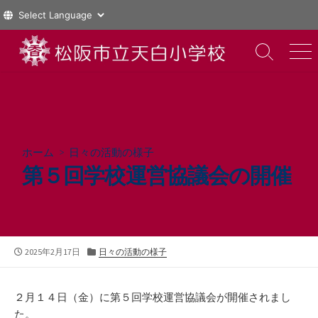
コ
ン
検
メ
索
ニ
テ
切
ュ
ン
り
ー
ツ
替
え
へ
ス
ホーム
>
日々の活動の様子
キ
第５回学校運営協議会の開催
ッ
プ
公
カ
2025年2月17日
日々の活動の様子
開
テ
日
ゴ
リ
２月１４日（金）に第５回学校運営協議会が開催されまし
ー
た。