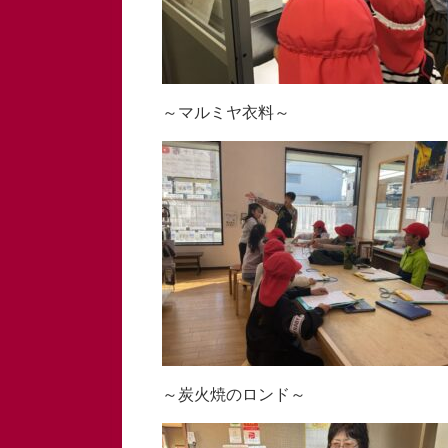
～マルミヤ衣料～
～炭火焼のロンド～