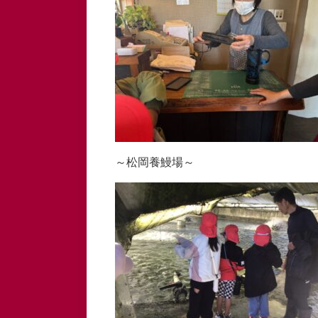
～松岡養鰻場～