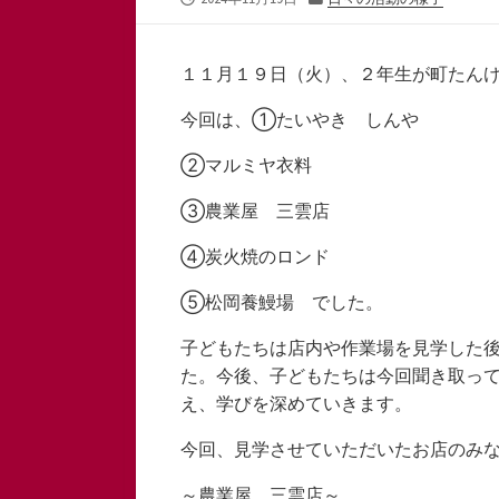
開
テ
日
ゴ
リ
１１月１９日（火）、２年生が町たん
ー
今回は、①たいやき しんや
②マルミヤ衣料
③農業屋 三雲店
④炭火焼のロンド
⑤松岡養鰻場 でした。
子どもたちは店内や作業場を見学した
た。今後、子どもたちは今回聞き取っ
え、学びを深めていきます。
今回、見学させていただいたお店のみ
～農業屋 三雲店～