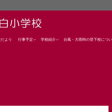
直近の行事予定
沿革
校だより
行事予定
学校紹介
台風・大雨時の登下校につ
年間行事計画
校歌
交通アクセス