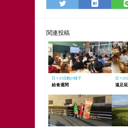
は
Twitter
て
で
な
シ
ブ
ェ
ッ
ア
関連投稿
ク
マ
ー
ク
に
保
存
日々の活動の様子
日々の
給食週間
遠足