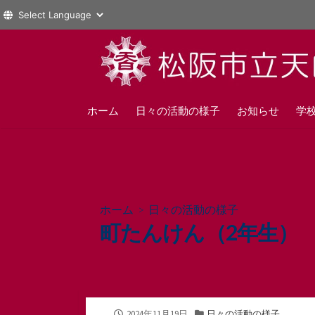
コ
ン
テ
ン
ツ
ホーム
日々の活動の様子
お知らせ
学
へ
ス
キ
ッ
プ
ホーム
>
日々の活動の様子
町たんけん（2年生）
公
カ
2024年11月19日
日々の活動の様子