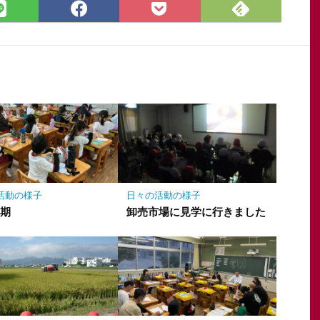
Feedly
LINE
Facebook
Pocket
で
で
で
に
購
シ
シ
保
読
ェ
ェ
存
ア
ア
活動の様子
日々の活動の様子
延期
卸売市場に見学に行きました