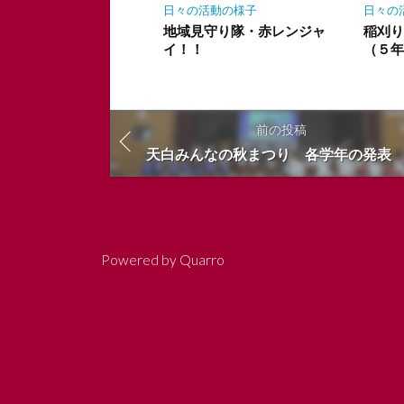
日々の活動の様子
日々の
地域見守り隊・赤レンジャ
稲刈
イ！！
（５
前の投稿
天白みんなの秋まつり 各学年の発表
Powered by
Quarro