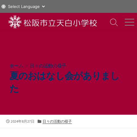
コ
ン
検
メ
索
ニ
テ
切
ュ
ン
り
ー
ツ
替
え
へ
ス
ホーム
>
日々の活動の様子
キ
夏のおはなし会がありまし
ッ
プ
た
公
カ
2024年8月27日
日々の活動の様子
開
テ
日
ゴ