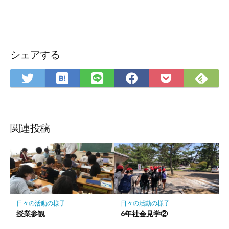
シェアする
は
Fee
Twitter
LINE
Facebook
Pocket
て
で
で
で
で
に
な
購
シ
シ
シ
保
ブ
読
ェ
ェ
ェ
存
ッ
ア
ア
ア
関連投稿
ク
マ
ー
ク
に
保
日々の活動の様子
日々の活動の様子
存
授業参観
6年社会見学②