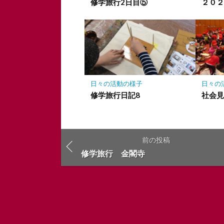
修学旅行2日目⑤
２０
日々の活動の様子
日々の
修学旅行日記8
社会
前の投稿
修学旅行 金閣寺