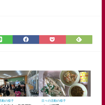
Feedly
LINE
Facebook
Pocket
で
で
で
に
購
シ
シ
保
読
ェ
ェ
存
ア
ア
活動の様子
日々の活動の様子