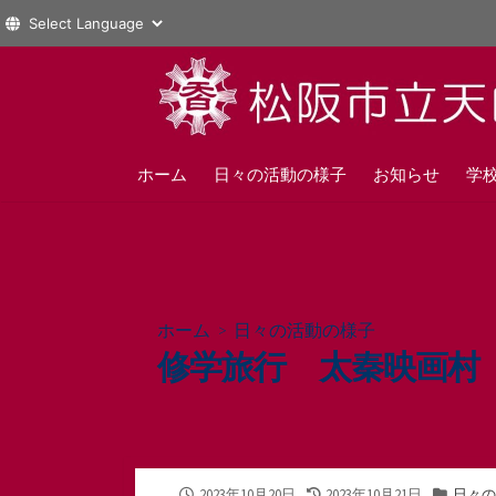
コ
ン
テ
ン
ツ
ホーム
日々の活動の様子
お知らせ
学
へ
ス
キ
ッ
プ
ホーム
>
日々の活動の様子
修学旅行 太秦映画村
公
最
カ
2023年10月20日
2023年10月21日
日々の