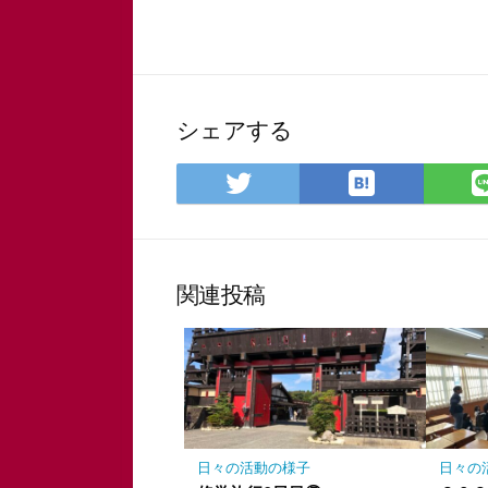
シェアする
は
Twitter
て
で
な
シ
ブ
ェ
ッ
ア
関連投稿
ク
マ
ー
ク
に
保
存
日々の活動の様子
日々の