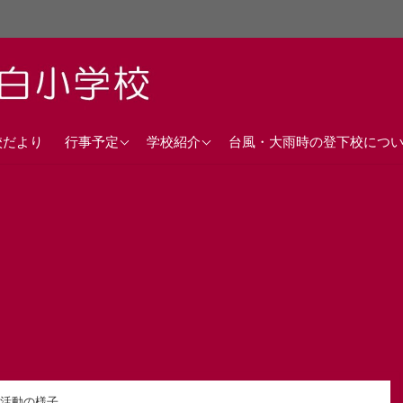
直近の行事予定
沿革
校だより
行事予定
学校紹介
台風・大雨時の登下校につ
年間行事計画
校歌
交通アクセス
活動の様子