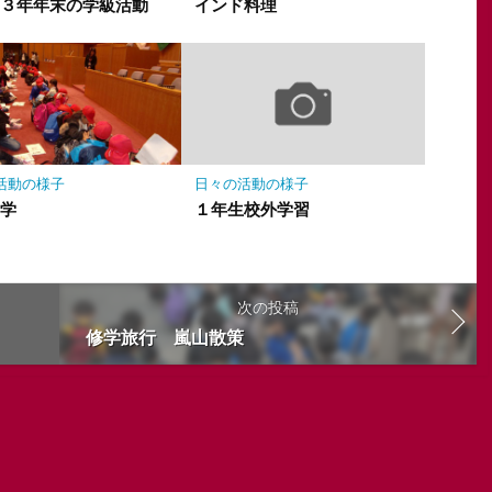
２３年年末の学級活動
インド料理
活動の様子
日々の活動の様子
見学
１年生校外学習
次の投稿
修学旅行 嵐山散策