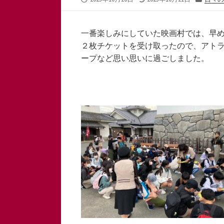
開
終
テ
日
更
ゴ
新
リ
一番楽しみにしていた映画村では、早
日
ー
２枚チケットを受け取ったので、アト
ープなど思い思いに過ごしました。