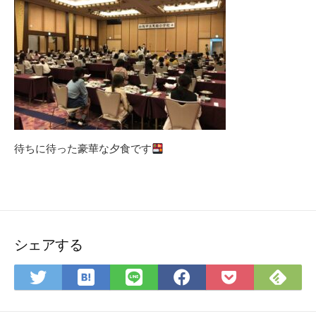
待ちに待った豪華な夕食です
シェアする
は
Fee
Twitter
LINE
Facebook
Pocket
て
で
で
で
で
に
な
購
シ
シ
シ
保