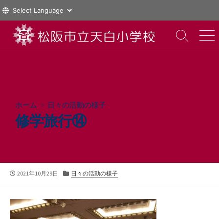
コ
ン
検
メ
索
ニ
テ
切
ュ
ン
り
ー
ツ
替
え
へ
ス
ホーム
>
日々の活動の様子
キ
修学旅行⑭
ッ
プ
公
カ
2021年10月29日
日々の活動の様子
開
テ
日
ゴ
リ
ー