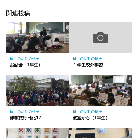
ブ
読
ェ
ェ
ェ
存
ッ
ア
ア
ア
関連投稿
ク
マ
ー
ク
に
保
日々の活動の様子
日々の活動の様子
存
お話会（1年生）
１年生校外学習
日々の活動の様子
日々の活動の様子
修学旅行日記12
教室から（1年生）