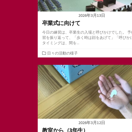
2026年3月13日
卒業式に向けて
今日の練習は、卒業生の入場と呼びかけでした。 予
習を振り返って、「歩く時は顔をあげて」「呼びか
タイミングは、間を...
カ
日々の活動の様子
テ
ゴ
リ
ー
2026年3月12日
教室から（3年生）