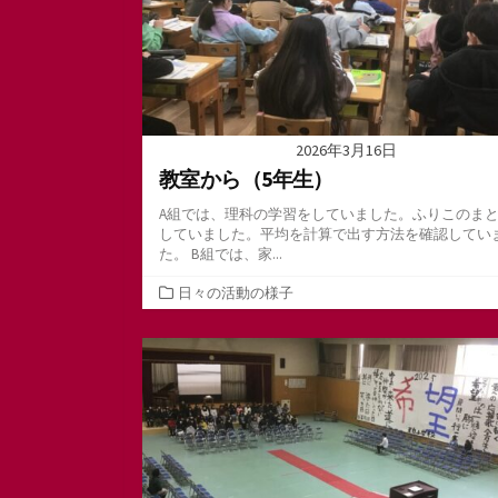
2026年3月16日
教室から（5年生）
A組では、理科の学習をしていました。ふりこのま
していました。平均を計算で出す方法を確認してい
た。 B組では、家...
カ
日々の活動の様子
テ
ゴ
リ
ー