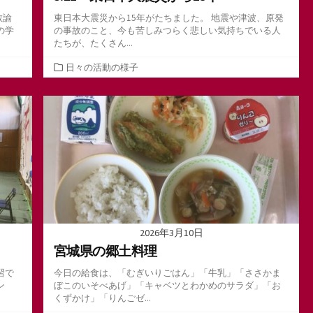
教諭
東日本大震災から15年がたちました。 地震や津波、原発
の学
の事故のこと、今も苦しみつらく悲しい気持ちでいる人
たちが、たくさん...
カ
日々の活動の様子
テ
ゴ
リ
ー
2026年3月10日
宮城県の郷土料理
習で
今日の給食は、「むぎいりごはん」「牛乳」「ささかま
ン
ぼこのいそべあげ」「キャベツとわかめのサラダ」「お
くずかけ」「りんごゼ...