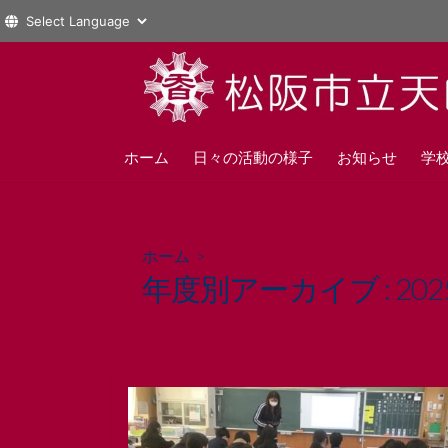
コ
ン
テ
ン
ツ
ホーム
日々の活動の様子
お知らせ
学
へ
ス
キ
ホーム
>
ッ
年度別アーカイブ :
20
プ