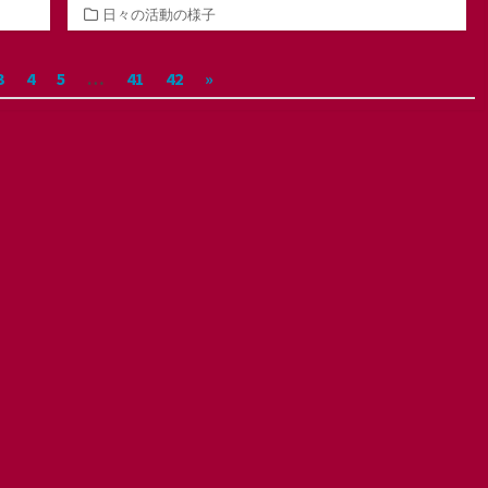
カ
日々の活動の様子
テ
ゴ
3
4
5
…
41
42
»
リ
ー