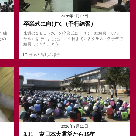
2026年3月12日
卒業式に向けて（予行練習）
行練
来週の１８日（水）の卒業式に向けて、総練習（リハー
けの
サル）を行いました。 この日までに各クラス・各学年で
練習してきたことを...
カ
日々の活動の様子
テ
ゴ
リ
ー
2026年3月11日
3.11 東日本大震災から15年