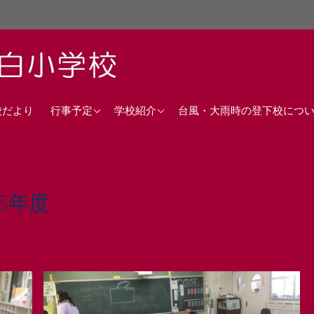
直近の行事予定
沿革
校だより
行事予定
学校紹介
台風・大雨時の登下校につ
年間行事計画
校歌
交通アクセス
25年度