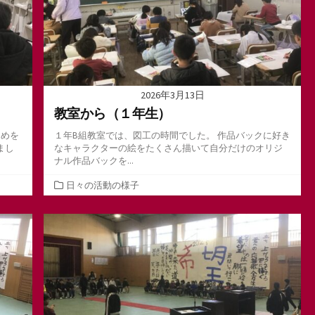
2026年3月13日
教室から（１年生）
とめを
１年B組教室では、図工の時間でした。 作品バックに好き
まし
なキャラクターの絵をたくさん描いて自分だけのオリジ
ナル作品バックを...
カ
日々の活動の様子
テ
ゴ
リ
ー