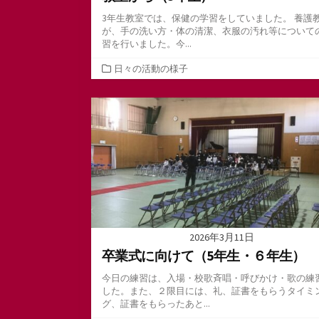
3年生教室では、保健の学習をしていました。 養護
が、手の洗い方・体の清潔、衣服の汚れ等について
習を行いました。今...
カ
日々の活動の様子
テ
ゴ
リ
ー
2026年3月11日
卒業式に向けて（5年生・６年生）
今日の練習は、入場・校歌斉唱・呼びかけ・歌の練
した。また、２限目には、礼、証書をもらうタイミ
グ、証書をもらったあと...