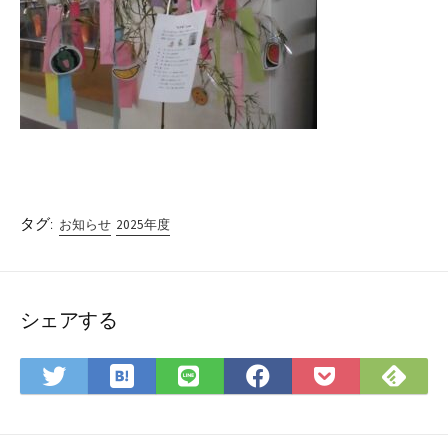
タグ:
お知らせ
2025年度
シェアする
は
Fee
Twitter
LINE
Facebook
Pocket
て
で
で
で
で
に
な
購
シ
シ
シ
保
ブ
読
ェ
ェ
ェ
存