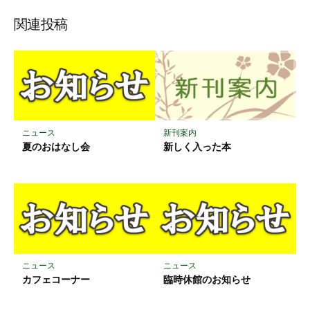
ッ
ア
ア
ア
関連投稿
ク
マ
ー
ク
に
保
存
ニュース
新刊案内
夏のおはなし会
新しく入った本
ニュース
ニュース
カフェコーナー
臨時休館のお知らせ