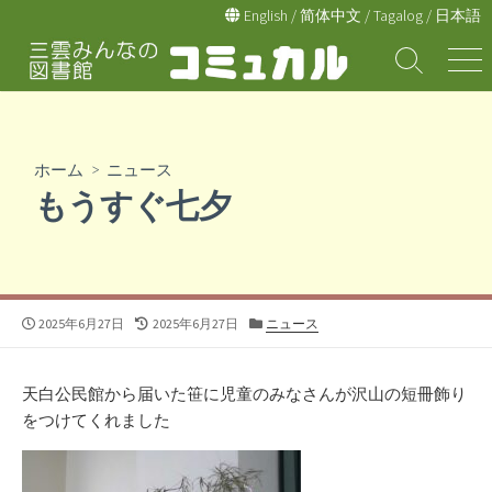
コ
English
/
简体中文
/
Tagalog
/
日本語
ン
テ
検
メ
索
ニ
ン
切
ュ
ツ
り
ー
へ
替
ホーム
>
ニュース
え
ス
もうすぐ七夕
キ
ッ
プ
公
最
カ
2025年6月27日
2025年6月27日
ニュース
開
終
テ
日
更
ゴ
新
リ
天白公民館から届いた笹に児童のみなさんが沢山の短冊飾り
日
ー
をつけてくれました